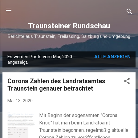
Direkt zum Hauptbereich
Traunsteiner Rundschau
Berichte aus Traunstein, Freilassing, Salzburg und Umgebung
Es werden Posts vom Mai, 2020
ALLE ANZEIGEN
P
angezeigt.
o
s
Corona Zahlen des Landratsamtes
t
Traunstein genauer betrachtet
s
Mai 13, 2020
Mit Beginn der sogenannten "Corona
Krise" hat man beim Landratsamt
Traunstein begonnen, regelmäßig aktuelle
Corona Zahlen zu veröffentlichen.